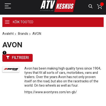
KÕIK TOOTED
Avaleht
Brands
AVON
AVON
FILTREERI
Avon has been making high quality tyres since 1904,
tyres that fit all sorts of cars, motorbikes, vans and
trailers. Over the years Avon has not only proven
itself on the road, but also on the racetracks of the
world. On two wheels as well as four.
https://www.avontyres.com/en-gb/