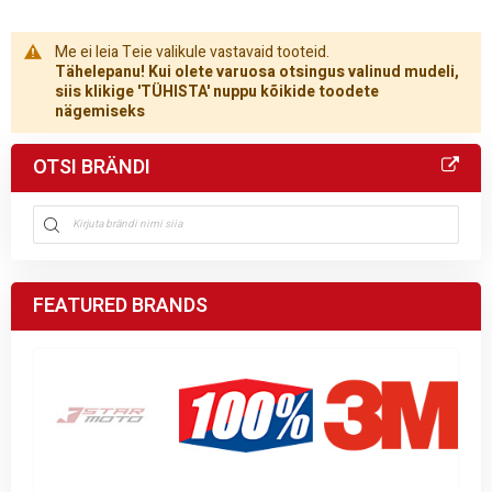
Me ei leia Teie valikule vastavaid tooteid.
Tähelepanu! Kui olete varuosa otsingus valinud mudeli,
siis klikige 'TÜHISTA' nuppu kõikide toodete
nägemiseks
OTSI BRÄNDI
FEATURED BRANDS