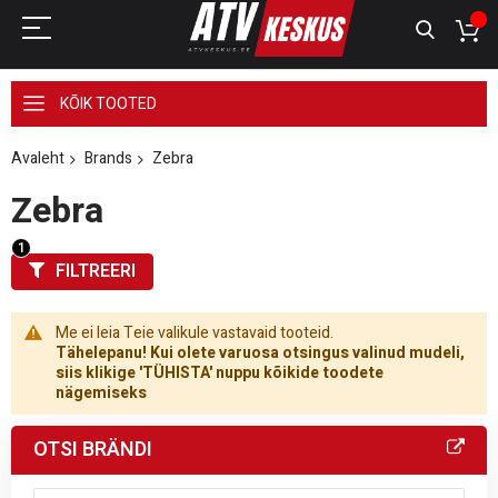
KÕIK TOOTED
Avaleht
Brands
Zebra
Zebra
FILTREERI
Me ei leia Teie valikule vastavaid tooteid.
Tähelepanu! Kui olete varuosa otsingus valinud mudeli,
siis klikige 'TÜHISTA' nuppu kõikide toodete
nägemiseks
OTSI BRÄNDI