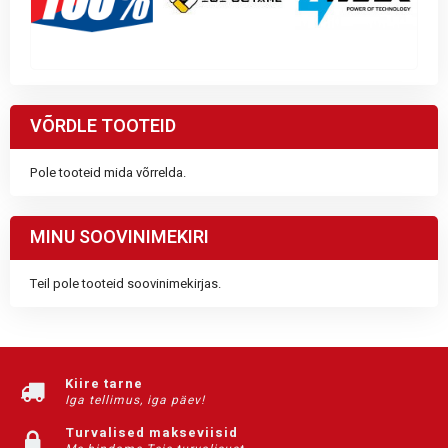
VÕRDLE TOOTEID
Pole tooteid mida võrrelda.
MINU SOOVINIMEKIRI
Teil pole tooteid soovinimekirjas.
Kiire tarne
Iga tellimus, iga päev!
Turvalised makseviisid