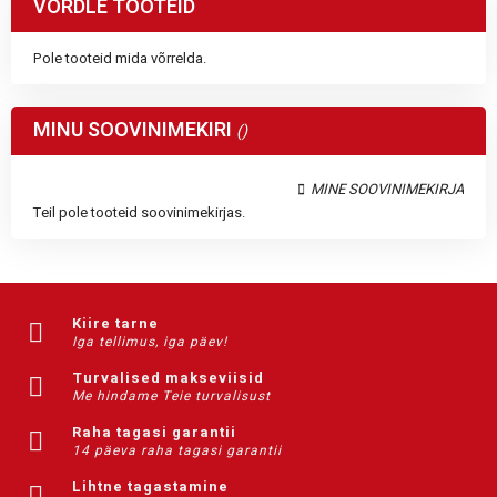
VÕRDLE TOOTEID
Pole tooteid mida võrrelda.
MINU SOOVINIMEKIRI
MINE SOOVINIMEKIRJA
Teil pole tooteid soovinimekirjas.
Kiire tarne
Iga tellimus, iga päev!
Turvalised makseviisid
Me hindame Teie turvalisust
Raha tagasi garantii
14 päeva raha tagasi garantii
Lihtne tagastamine