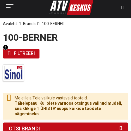
Avaleht
Brands
100-BERNER
100-BERNER
FILTREERI
Me ei leia Teie valikule vastavaid tooteid.
Tähelepanu! Kui olete varuosa otsingus valinud mudeli,
siis klikige 'TÜHISTA' nuppu kõikide toodete
nägemiseks
OTSI BRÄNDI