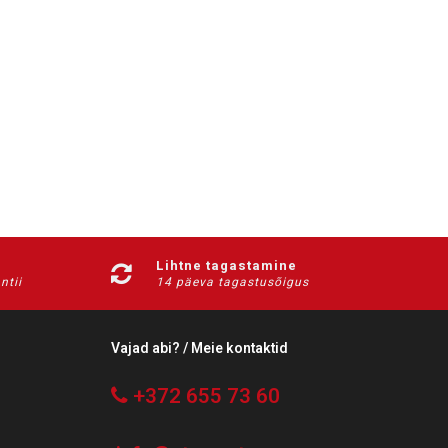
Lihtne tagastamine
ntii
14 päeva tagastusõigus
Vajad abi? / Meie kontaktid
+372 655 73 60