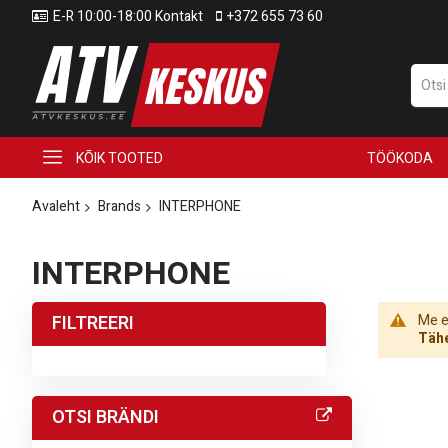
E-R 10:00-18:00 Kontakt
+372 655 73 60
KÕIK TOOTED
TÖÖKODA
Avaleht
Brands
INTERPHONE
INTERPHONE
FILTREERI
Me ei
Tähe
OTSI BRÄNDI