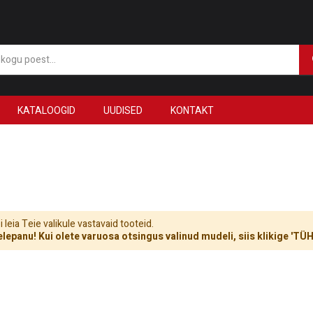
KATALOOGID
UUDISED
KONTAKT
 leia Teie valikule vastavaid tooteid.
lepanu! Kui olete varuosa otsingus valinud mudeli, siis klikige 'T