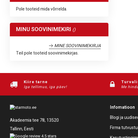
Pole tooteid mida võrrelda.
MINU SOOVINIMEKIRI
MINE SOOVINIMEKIRJA
Teil pole tooteid soovinimekirjas.
Kiire tarne
Turval
Iga tellimus, iga päev!
Me hinda
Infomatioon
Blogi ja uudise
Akadeemia tee 78, 13520
Firma tutvustu
Tallinn, Eesti
Kasutustingi