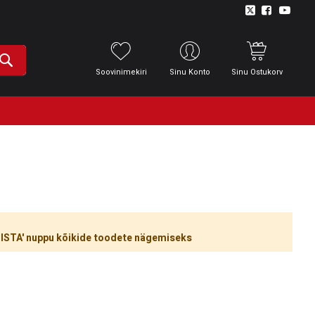
Soovinimekiri
Sinu Konto
Sinu Ostukorv
ÜHISTA' nuppu kõikide toodete nägemiseks