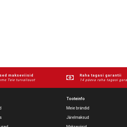
ised makseviisid
Raha tagasi garantii
me Teie turvalisust
14 päeva raha tagasi gara
Tooteinfo
d
Meie brändid
s
Järelmaksud
mused
Makseviisid