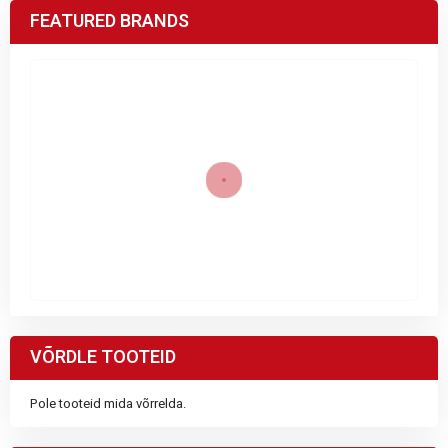
FEATURED BRANDS
VÕRDLE TOOTEID
Pole tooteid mida võrrelda.