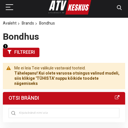
Avaleht
Brands
Bondhus
Bondhus
FILTREERI
Me ei leia Teie valikule vastavaid tooteid.
Tähelepanu! Kui olete varuosa otsingus valinud mudeli,
siis klikige 'TÜHISTA' nuppu kõikide toodete
nägemiseks
OTSI BRÄNDI