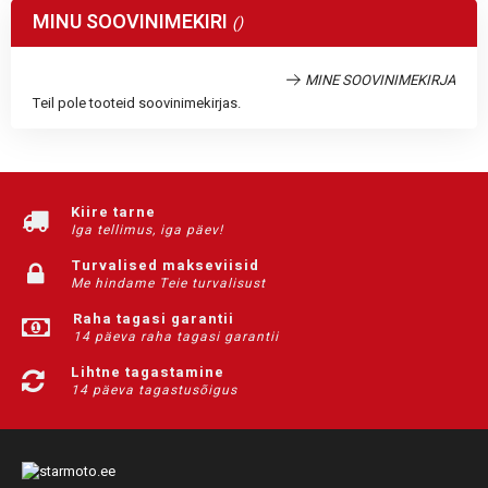
MINU SOOVINIMEKIRI
MINE SOOVINIMEKIRJA
Teil pole tooteid soovinimekirjas.
Kiire tarne
Iga tellimus, iga päev!
Turvalised makseviisid
Me hindame Teie turvalisust
Raha tagasi garantii
14 päeva raha tagasi garantii
Lihtne tagastamine
14 päeva tagastusõigus