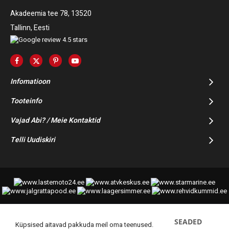
Akadeemia tee 78, 13520
Tallinn, Eesti
Infomatioon
Tooteinfo
Vajad Abi? / Meie Kontaktid
Telli Uudiskiri
SEADED
© 2014-2025 Starmoto OÜ
Küpsised aitavad pakkuda meil oma teenused.