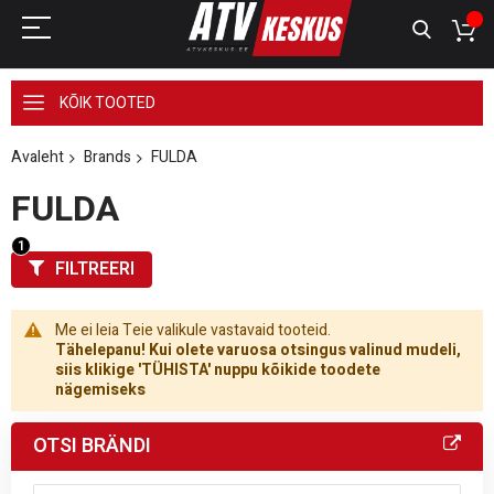
KÕIK TOOTED
Avaleht
Brands
FULDA
FULDA
FILTREERI
Me ei leia Teie valikule vastavaid tooteid.
Tähelepanu! Kui olete varuosa otsingus valinud mudeli,
siis klikige 'TÜHISTA' nuppu kõikide toodete
nägemiseks
OTSI BRÄNDI