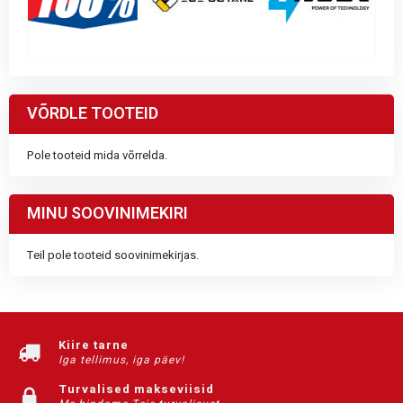
VÕRDLE TOOTEID
Pole tooteid mida võrrelda.
MINU SOOVINIMEKIRI
Teil pole tooteid soovinimekirjas.
Kiire tarne
Iga tellimus, iga päev!
Turvalised makseviisid