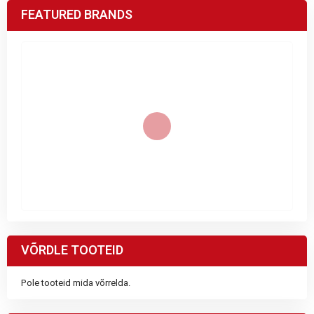
FEATURED BRANDS
VÕRDLE TOOTEID
Pole tooteid mida võrrelda.