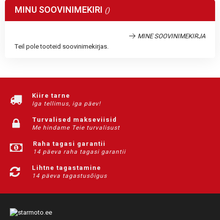
MINU SOOVINIMEKIRI
MINE SOOVINIMEKIRJA
Teil pole tooteid soovinimekirjas.
Kiire tarne
Iga tellimus, iga päev!
Turvalised makseviisid
Me hindame Teie turvalisust
Raha tagasi garantii
14 päeva raha tagasi garantii
Lihtne tagastamine
14 päeva tagastusõigus