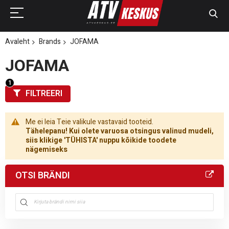
Avaleht
Brands
JOFAMA
JOFAMA
FILTREERI
Me ei leia Teie valikule vastavaid tooteid.
Tähelepanu! Kui olete varuosa otsingus valinud mudeli,
siis klikige 'TÜHISTA' nuppu kõikide toodete
nägemiseks
OTSI BRÄNDI