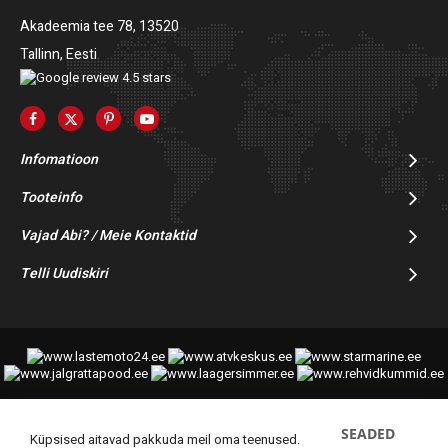
Akadeemia tee 78, 13520
Tallinn, Eesti
Infomatioon
Tooteinfo
Vajad Abi? / Meie Kontaktid
Telli Uudiskiri
SEADED
© 2014-2025 Starmoto OÜ
Küpsised aitavad pakkuda meil oma teenused.