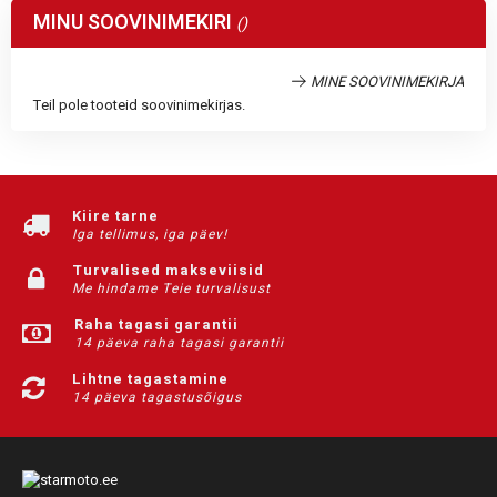
MINU SOOVINIMEKIRI
MINE SOOVINIMEKIRJA
Teil pole tooteid soovinimekirjas.
Kiire tarne
Iga tellimus, iga päev!
Turvalised makseviisid
Me hindame Teie turvalisust
Raha tagasi garantii
14 päeva raha tagasi garantii
Lihtne tagastamine
14 päeva tagastusõigus