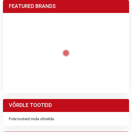
FEATURED BRANDS
VÕRDLE TOOTEID
Pole tooteid mida võrrelda.