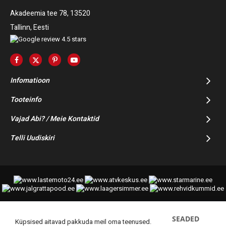
Akadeemia tee 78, 13520
Tallinn, Eesti
Infomatioon
Tooteinfo
Vajad Abi? / Meie Kontaktid
Telli Uudiskiri
SEADED
© 2014-2025 Starmoto OÜ
Küpsised aitavad pakkuda meil oma teenused.