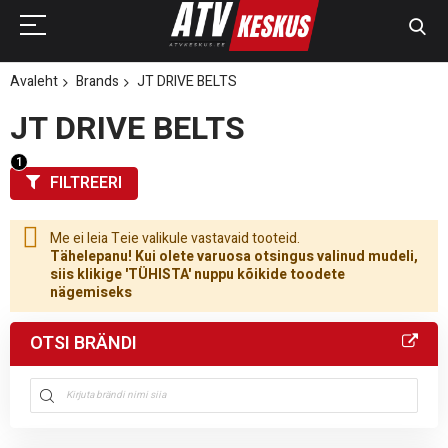
Avaleht
Brands
JT DRIVE BELTS
JT DRIVE BELTS
FILTREERI
Me ei leia Teie valikule vastavaid tooteid.
Tähelepanu! Kui olete varuosa otsingus valinud mudeli,
siis klikige 'TÜHISTA' nuppu kõikide toodete
nägemiseks
OTSI BRÄNDI