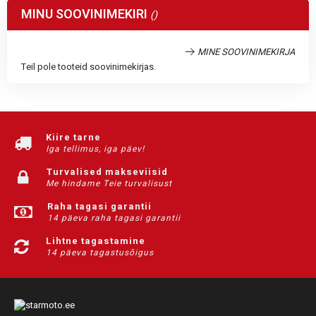
MINU SOOVINIMEKIRI
MINE SOOVINIMEKIRJA
Teil pole tooteid soovinimekirjas.
Kiire tarne
Iga tellimus, iga päev!
Turvalised makseviisid
Me hindame Teie turvalisust
Raha tagasi garantii
14 päeva raha tagasi garantii
Lihtne tagastamine
14 päeva tagastusõigus