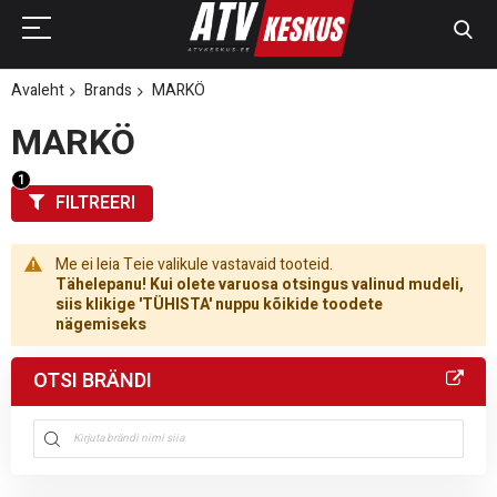
Avaleht
Brands
MARKÖ
MARKÖ
FILTREERI
Me ei leia Teie valikule vastavaid tooteid.
Tähelepanu! Kui olete varuosa otsingus valinud mudeli,
siis klikige 'TÜHISTA' nuppu kõikide toodete
nägemiseks
OTSI BRÄNDI