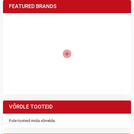
FEATURED BRANDS
VÕRDLE TOOTEID
Pole tooteid mida võrrelda.