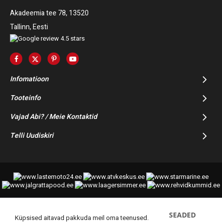
Akadeemia tee 78, 13520
Tallinn, Eesti
Infomatioon
Tooteinfo
Vajad Abi? / Meie Kontaktid
Telli Uudiskiri
SEADED
© 2014-2025 Starmoto OÜ
Küpsised aitavad pakkuda meil oma teenused.